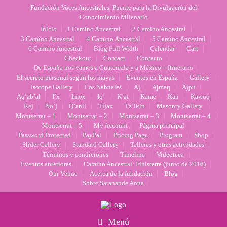
Fundación Voces Ancestrales, Puente para la Divulgación del
Conocimiento Milenario
Inicio
1 Camino Ancestral
2 Camino Ancestral
3 Camino Ancestral
4 Camino Ancestral
5 Camino Ancestral
6 Camino Ancestral
Blog Full Width
Calendar
Cart
Checkout
Contact
Contacto
De España nos vamos a Guatemala y a México – Itinerario
El secreto personal según los mayas
Eventos en España
Gallery
Isotope Gallery
Los Nahuales
Aj
Ajmaq
Ajpu
Aq’ab’al
I’x
Imox
Iq’
K’at
Kame
Kan
Kawoq
Kej
No’j
Q’anil
Tijax
Tz’ikin
Masonry Gallery
Montserrat – 1
Montserrat – 2
Montserrat – 3
Montserrat – 4
Montserrat – 5
My Account
Página principal
Password Protected
PayPal
Pricing Page
Program
Shop
Slider Gallery
Standard Gallery
Talleres y otras actividades
Términos y condiciones
Timeline
Videoteca
Eventos anteriores
Camino Ancestral: Finisterre (junio de 2016)
Our Venue
Acerca de la fundación
Blog
Sobre Saranande Anna
Menú