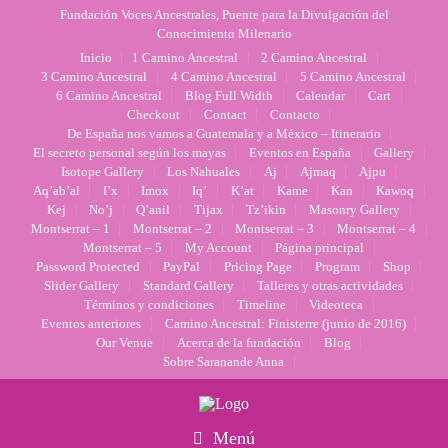
Fundación Voces Ancestrales, Puente para la Divulgación del
Conocimiento Milenario
Inicio
1 Camino Ancestral
2 Camino Ancestral
3 Camino Ancestral
4 Camino Ancestral
5 Camino Ancestral
6 Camino Ancestral
Blog Full Width
Calendar
Cart
Checkout
Contact
Contacto
De España nos vamos a Guatemala y a México – Itinerario
El secreto personal según los mayas
Eventos en España
Gallery
Isotope Gallery
Los Nahuales
Aj
Ajmaq
Ajpu
Aq’ab’al
I’x
Imox
Iq’
K’at
Kame
Kan
Kawoq
Kej
No’j
Q’anil
Tijax
Tz’ikin
Masonry Gallery
Montserrat – 1
Montserrat – 2
Montserrat – 3
Montserrat – 4
Montserrat – 5
My Account
Página principal
Password Protected
PayPal
Pricing Page
Program
Shop
Slider Gallery
Standard Gallery
Talleres y otras actividades
Términos y condiciones
Timeline
Videoteca
Eventos anteriores
Camino Ancestral: Finisterre (junio de 2016)
Our Venue
Acerca de la fundación
Blog
Sobre Saranande Anna
Menú