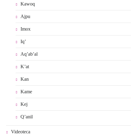
Kawoq
Ajpu
Imox
Iq’
Aq’ab’al
K’at
Kan
Kame
Kej
Q’anil
Videoteca