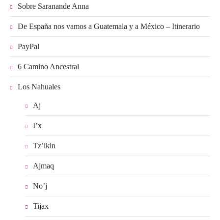
Sobre Saranande Anna
De España nos vamos a Guatemala y a México – Itinerario
PayPal
6 Camino Ancestral
Los Nahuales
Aj
I’x
Tz’ikin
Ajmaq
No’j
Tijax