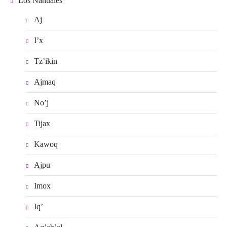
Los Nahuales
Aj
I’x
Tz’ikin
Ajmaq
No’j
Tijax
Kawoq
Ajpu
Imox
Iq’