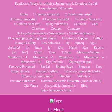
Fundación Voces Ancestrales, Puente para la Divulgación del
Conocimiento Milenario
Inicio
1 Camino Ancestral
2 Camino Ancestral
3 Camino Ancestral
4 Camino Ancestral
5 Camino Ancestral
6 Camino Ancestral
Blog Full Width
Calendar
Cart
Checkout
Contact
Contacto
De España nos vamos a Guatemala y a México – Itinerario
El secreto personal según los mayas
Eventos en España
Gallery
Isotope Gallery
Los Nahuales
Aj
Ajmaq
Ajpu
Aq’ab’al
I’x
Imox
Iq’
K’at
Kame
Kan
Kawoq
Kej
No’j
Q’anil
Tijax
Tz’ikin
Masonry Gallery
Montserrat – 1
Montserrat – 2
Montserrat – 3
Montserrat – 4
Montserrat – 5
My Account
Página principal
Password Protected
PayPal
Pricing Page
Program
Shop
Slider Gallery
Standard Gallery
Talleres y otras actividades
Términos y condiciones
Timeline
Videoteca
Eventos anteriores
Camino Ancestral: Finisterre (junio de 2016)
Our Venue
Acerca de la fundación
Blog
Sobre Saranande Anna
Menú